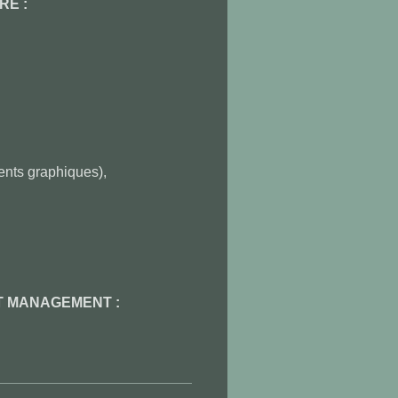
RE :
ents graphiques),
T MANAGEMENT :